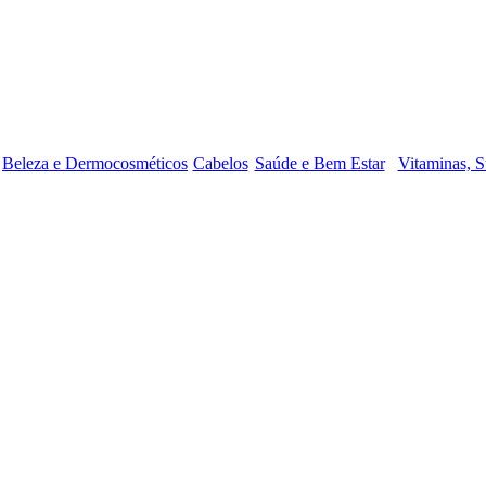
Beleza e Dermocosméticos
Cabelos
Saúde e Bem Estar
Vitaminas, S