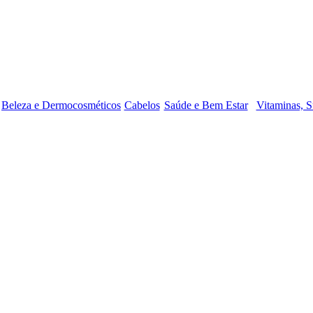
Beleza e Dermocosméticos
Cabelos
Saúde e Bem Estar
Vitaminas, S