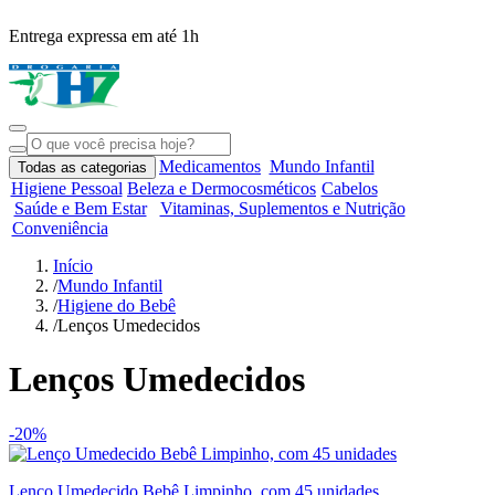
Entrega expressa em até 1h
R
Medicamentos
Mundo Infantil
Todas as categorias
Higiene Pessoal
Beleza e Dermocosméticos
Cabelos
Saúde e Bem Estar
Vitaminas, Suplementos e Nutrição
Conveniência
Início
/
Mundo Infantil
/
Higiene do Bebê
/
Lenços Umedecidos
Lenços Umedecidos
-20%
Lenço Umedecido Bebê Limpinho, com 45 unidades