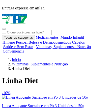
Entrega expressa em até 1h
R
Medicamentos
Mundo Infantil
Todas as categorias
Higiene Pessoal
Beleza e Dermocosméticos
Cabelos
Saúde e Bem Estar
Vitaminas, Suplementos e Nutrição
Conveniência
Início
/
Vitaminas, Suplementos e Nutrição
/
Linha Diet
Linha Diet
-10%
Linea Adoçante Sucralose em Pó 3 Unidades de 50g