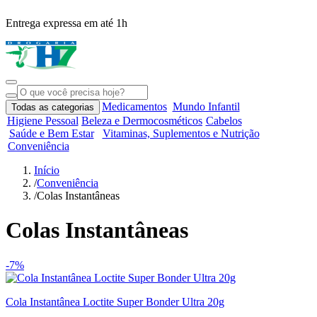
Entrega expressa em até 1h
R
Medicamentos
Mundo Infantil
Todas as categorias
Higiene Pessoal
Beleza e Dermocosméticos
Cabelos
Saúde e Bem Estar
Vitaminas, Suplementos e Nutrição
Conveniência
Início
/
Conveniência
/
Colas Instantâneas
Colas Instantâneas
-7%
Cola Instantânea Loctite Super Bonder Ultra 20g