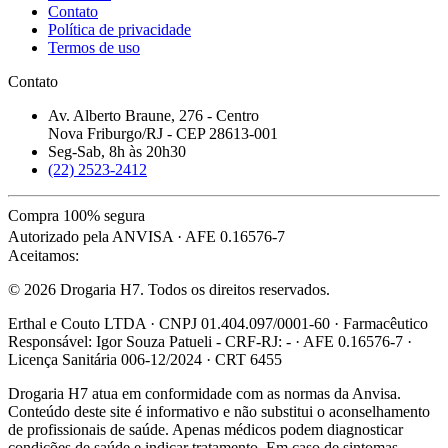
Contato
Política de privacidade
Termos de uso
Contato
Av. Alberto Braune, 276 - Centro
Nova Friburgo/RJ - CEP 28613-001
Seg-Sab, 8h às 20h30
(22) 2523-2412
Compra 100% segura
Autorizado pela ANVISA · AFE 0.16576-7
Aceitamos:
© 2026 Drogaria H7. Todos os direitos reservados.
Erthal e Couto LTDA · CNPJ 01.404.097/0001-60 · Farmacêutico
Responsável: Igor Souza Patueli - CRF-RJ: - · AFE 0.16576-7 ·
Licença Sanitária 006-12/2024 · CRT 6455
Drogaria H7 atua em conformidade com as normas da Anvisa.
Conteúdo deste site é informativo e não substitui o aconselhamento
de profissionais de saúde. Apenas médicos podem diagnosticar
condições de saúde e indicar tratamento. Em caso de sintomas