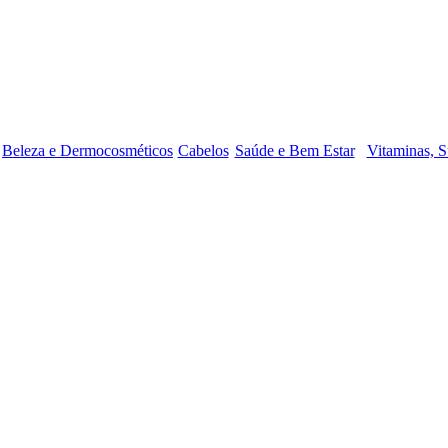
Beleza e Dermocosméticos
Cabelos
Saúde e Bem Estar
Vitaminas, S