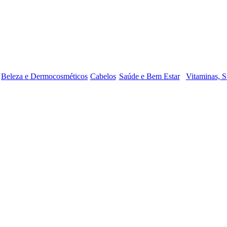
Beleza e Dermocosméticos
Cabelos
Saúde e Bem Estar
Vitaminas, S