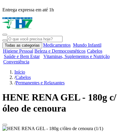
Entrega expressa em até 1h
R
Medicamentos
Mundo Infantil
Todas as categorias
Higiene Pessoal
Beleza e Dermocosméticos
Cabelos
Saúde e Bem Estar
Vitaminas, Suplementos e Nutrição
Conveniência
Início
/
Cabelos
/
Permanentes e Relaxantes
HENE RENA GEL - 180g c/
óleo de cenoura