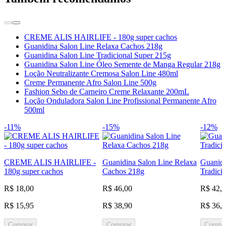
CREME ALIS HAIRLIFE - 180g super cachos
Guanidina Salon Line Relaxa Cachos 218g
Guanidina Salon Line Tradicional Super 215g
Guanidina Salon Line Óleo Semente de Manga Regular 218g
Loção Neutralizante Cremosa Salon Line 480ml
Creme Permanente Afro Salon Line 500g
Fashion Sebo de Carneiro Creme Relaxante 200mL
Loção Onduladora Salon Line Profissional Permanente Afro
500ml
-11%
-15%
-12%
CREME ALIS HAIRLIFE -
Guanidina Salon Line Relaxa
Guanidi
180g super cachos
Cachos 218g
Tradici
R$ 18,00
R$ 46,00
R$ 42,
R$ 15,95
R$ 38,90
R$ 36,
Comprar
Comprar
Compra