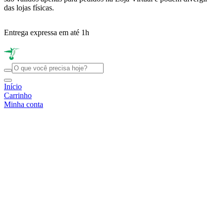
das lojas físicas.
Entrega expressa em até 1h
R
Início
Carrinho
Minha conta