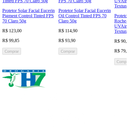
Protetor Solar Facial Eucerin
Protetor Solar Facial Eucerin
Pigment Control Tinted FPS
Oil Control Tinted FPS 70
Protetor
70 Claro 50g
Claro 50g
Roche-P
UVAir 
R$ 123,00
R$ 114,90
Textura
R$ 99,85
R$ 93,90
R$ 90,
R$ 79,
Comprar
Comprar
Compra