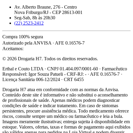
Av. Alberto Braune, 276 - Centro
Nova Friburgo/RJ - CEP 28613-001
Seg-Sab, 8h às 20h30
(22) 2523-2412
Compra 100% segura
Autorizado pela ANVISA · AFE 0.16576-7
Aceitamos:
© 2026 Drogaria H7. Todos os direitos reservados.
Erthal e Couto LTDA · CNPJ 01.404.097/0001-60 · Farmacêutico
Responsável: Igor Souza Patueli - CRF-RJ: - · AFE 0.16576-7 ·
Licença Sanitária 006-12/2024 · CRT 6455
Drogaria H7 atua em conformidade com as normas da Anvisa.
Conteúdo deste site é informativo e não substitui o aconselhamento
de profissionais de saúde. Apenas médicos podem diagnosticar
condições de saúde e indicar tratamento. Em caso de sintomas
persistentes, procure assistência médica. Todo medicamento oferece
riscos, consulte sempre um médico ou farmacêutico e leia a bula.
Imagens meramente ilustrativas; entrega sujeita à disponibilidade em
estoque. Valores, ofertas, taxas e formas de pagamento aqui exibidos
são válidos apenas para pedidos na Loja Virtual e podem divergir