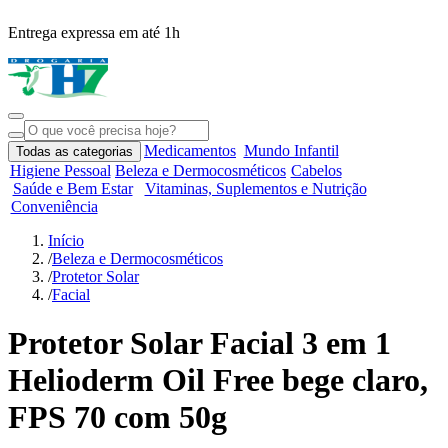
Entrega expressa em até 1h
R
Medicamentos
Mundo Infantil
Todas as categorias
Higiene Pessoal
Beleza e Dermocosméticos
Cabelos
Saúde e Bem Estar
Vitaminas, Suplementos e Nutrição
Conveniência
Início
/
Beleza e Dermocosméticos
/
Protetor Solar
/
Facial
Protetor Solar Facial 3 em 1
Helioderm Oil Free bege claro,
FPS 70 com 50g