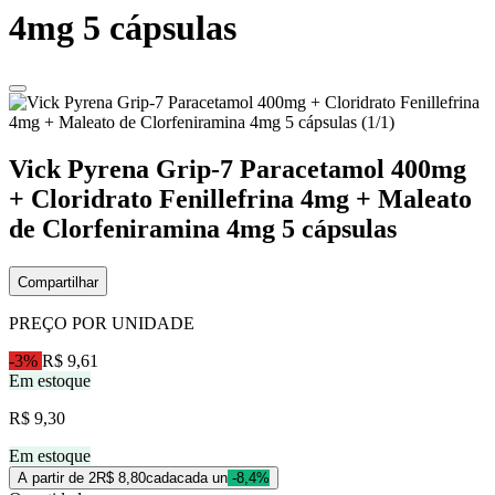
4mg 5 cápsulas
Vick Pyrena Grip-7 Paracetamol 400mg
+ Cloridrato Fenillefrina 4mg + Maleato
de Clorfeniramina 4mg 5 cápsulas
Compartilhar
PREÇO POR UNIDADE
-3%
R$ 9,61
Em estoque
R$ 9,30
Em estoque
A partir de 2
R$ 8,80
cada
cada un
-8,4%