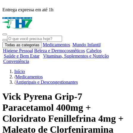
Entrega expressa em até 1h
R
Medicamentos
Mundo Infantil
Todas as categorias
Higiene Pessoal
Beleza e Dermocosméticos
Cabelos
Saúde e Bem Estar
Vitaminas, Suplementos e Nutrição
Conveniência
Início
/
Medicamentos
/
Antigripais e Descongestionantes
Vick Pyrena Grip-7
Paracetamol 400mg +
Cloridrato Fenillefrina 4mg +
Maleato de Clorfeniramina