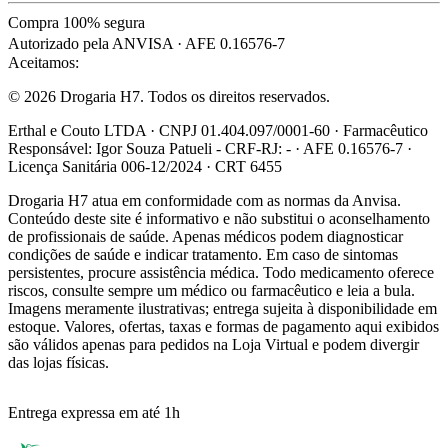
Compra 100% segura
Autorizado pela ANVISA · AFE 0.16576-7
Aceitamos:
© 2026 Drogaria H7. Todos os direitos reservados.
Erthal e Couto LTDA · CNPJ 01.404.097/0001-60 · Farmacêutico
Responsável: Igor Souza Patueli - CRF-RJ: - · AFE 0.16576-7 ·
Licença Sanitária 006-12/2024 · CRT 6455
Drogaria H7 atua em conformidade com as normas da Anvisa.
Conteúdo deste site é informativo e não substitui o aconselhamento
de profissionais de saúde. Apenas médicos podem diagnosticar
condições de saúde e indicar tratamento. Em caso de sintomas
persistentes, procure assistência médica. Todo medicamento oferece
riscos, consulte sempre um médico ou farmacêutico e leia a bula.
Imagens meramente ilustrativas; entrega sujeita à disponibilidade em
estoque. Valores, ofertas, taxas e formas de pagamento aqui exibidos
são válidos apenas para pedidos na Loja Virtual e podem divergir
das lojas físicas.
Entrega expressa em até 1h
R