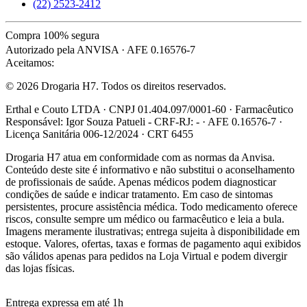
(22) 2523-2412
Compra 100% segura
Autorizado pela ANVISA · AFE 0.16576-7
Aceitamos:
© 2026 Drogaria H7. Todos os direitos reservados.
Erthal e Couto LTDA · CNPJ 01.404.097/0001-60 · Farmacêutico
Responsável: Igor Souza Patueli - CRF-RJ: - · AFE 0.16576-7 ·
Licença Sanitária 006-12/2024 · CRT 6455
Drogaria H7 atua em conformidade com as normas da Anvisa.
Conteúdo deste site é informativo e não substitui o aconselhamento
de profissionais de saúde. Apenas médicos podem diagnosticar
condições de saúde e indicar tratamento. Em caso de sintomas
persistentes, procure assistência médica. Todo medicamento oferece
riscos, consulte sempre um médico ou farmacêutico e leia a bula.
Imagens meramente ilustrativas; entrega sujeita à disponibilidade em
estoque. Valores, ofertas, taxas e formas de pagamento aqui exibidos
são válidos apenas para pedidos na Loja Virtual e podem divergir
das lojas físicas.
Entrega expressa em até 1h
R