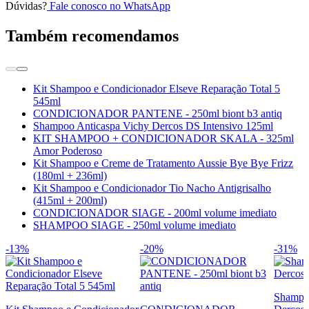
Dúvidas?
Fale conosco no WhatsApp
Também recomendamos
Kit Shampoo e Condicionador Elseve Reparação Total 5
545ml
CONDICIONADOR PANTENE - 250ml biont b3 antiq
Shampoo Anticaspa Vichy Dercos DS Intensivo 125ml
KIT SHAMPOO + CONDICIONADOR SKALA - 325ml
Amor Poderoso
Kit Shampoo e Creme de Tratamento Aussie Bye Bye Frizz
(180ml + 236ml)
Kit Shampoo e Condicionador Tio Nacho Antigrisalho
(415ml + 200ml)
CONDICIONADOR SIAGE - 200ml volume imediato
SHAMPOO SIAGE - 250ml volume imediato
-13%
-20%
-31%
Shampo