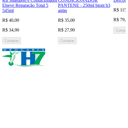
Kit Shampoo e Condicionador
CONDICIONADOR
Dercos 
Elseve Reparação Total 5
PANTENE - 250ml biont b3
R$ 115
545ml
antiq
R$ 79,
R$ 40,00
R$ 35,00
R$ 34,90
R$ 27,90
Compra
Comprar
Comprar