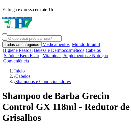
Entrega expressa em até 1h
R
Medicamentos
Mundo Infantil
Todas as categorias
Higiene Pessoal
Beleza e Dermocosméticos
Cabelos
Saúde e Bem Estar
Vitaminas, Suplementos e Nutrição
Conveniência
Início
/
Cabelos
/
Shampoos e Condicionadores
Shampoo de Barba Grecin
Control GX 118ml - Redutor de
Grisalhos