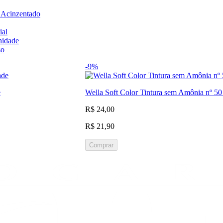
o Acinzentado
ial
nidade
so
-9%
e
Wella Soft Color Tintura sem Amônia nº 5
R$ 24,00
R$ 21,90
Comprar