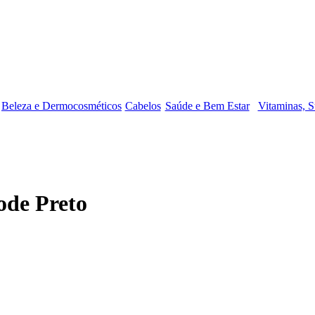
Beleza e Dermocosméticos
Cabelos
Saúde e Bem Estar
Vitaminas, S
ode Preto