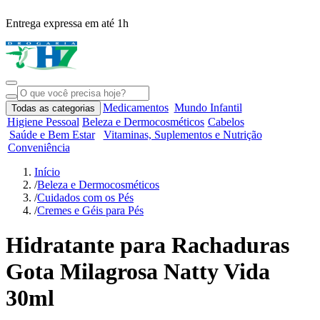
Entrega expressa em até 1h
R
Medicamentos
Mundo Infantil
Todas as categorias
Higiene Pessoal
Beleza e Dermocosméticos
Cabelos
Saúde e Bem Estar
Vitaminas, Suplementos e Nutrição
Conveniência
Início
/
Beleza e Dermocosméticos
/
Cuidados com os Pés
/
Cremes e Géis para Pés
Hidratante para Rachaduras
Gota Milagrosa Natty Vida
30ml