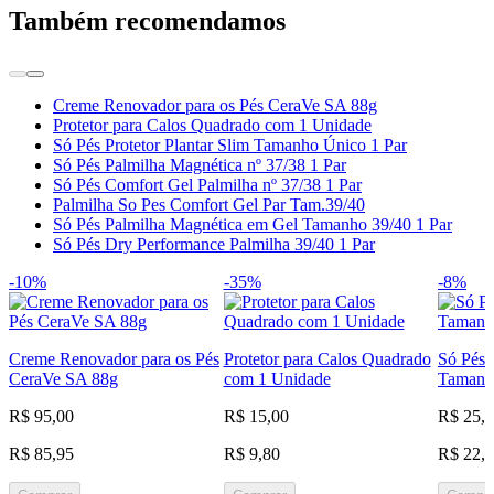
Também recomendamos
Creme Renovador para os Pés CeraVe SA 88g
Protetor para Calos Quadrado com 1 Unidade
Só Pés Protetor Plantar Slim Tamanho Único 1 Par
Só Pés Palmilha Magnética nº 37/38 1 Par
Só Pés Comfort Gel Palmilha nº 37/38 1 Par
Palmilha So Pes Comfort Gel Par Tam.39/40
Só Pés Palmilha Magnética em Gel Tamanho 39/40 1 Par
Só Pés Dry Performance Palmilha 39/40 1 Par
-10%
-35%
-8%
Creme Renovador para os Pés
Protetor para Calos Quadrado
Só Pés P
CeraVe SA 88g
com 1 Unidade
Tamanh
R$ 95,00
R$ 15,00
R$ 25,
R$ 85,95
R$ 9,80
R$ 22,