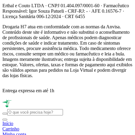
Erthal e Couto LTDA · CNPJ 01.404.097/0001-60 · Farmacêutico
Responsável: Igor Souza Patueli - CRF-RJ: - · AFE 0.16576-7 ·
Licença Sanitária 006-12/2024 · CRT 6455
Drogaria H7 atua em conformidade com as normas da Anvisa.
Conteúdo deste site é informativo e não substitui o aconselhamento
de profissionais de saúde. Apenas médicos podem diagnosticar
condições de saúde e indicar tratamento. Em caso de sintomas
persistentes, procure assistência médica. Todo medicamento oferece
riscos, consulte sempre um médico ou farmacêutico e leia a bula.
Imagens meramente ilustrativas; entrega sujeita à disponibilidade em
estoque. Valores, ofertas, taxas e formas de pagamento aqui exibidos
são válidos apenas para pedidos na Loja Virtual e podem divergir
das lojas físicas.
Entrega expressa em até 1h
R
Início
Carrinho
Minha conta