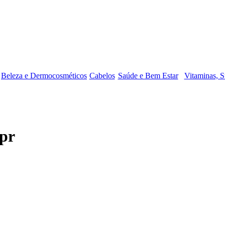
Beleza e Dermocosméticos
Cabelos
Saúde e Bem Estar
Vitaminas, S
pr