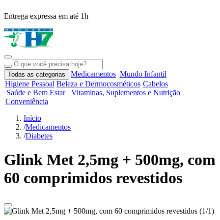
Entrega expressa em até 1h
R
Medicamentos
Mundo Infantil
Todas as categorias
Higiene Pessoal
Beleza e Dermocosméticos
Cabelos
Saúde e Bem Estar
Vitaminas, Suplementos e Nutrição
Conveniência
Início
/
Medicamentos
/
Diabetes
Glink Met 2,5mg + 500mg, com
60 comprimidos revestidos