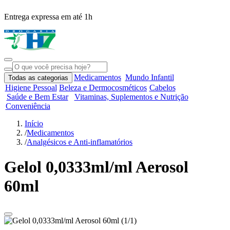
Entrega expressa em até 1h
R
Medicamentos
Mundo Infantil
Todas as categorias
Higiene Pessoal
Beleza e Dermocosméticos
Cabelos
Saúde e Bem Estar
Vitaminas, Suplementos e Nutrição
Conveniência
Início
/
Medicamentos
/
Analgésicos e Anti-inflamatórios
Gelol 0,0333ml/ml Aerosol
60ml