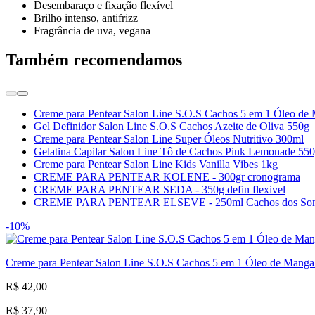
Desembaraço e fixação flexível
Brilho intenso, antifrizz
Fragrância de uva, vegana
Também recomendamos
Creme para Pentear Salon Line S.O.S Cachos 5 em 1 Óleo de
Gel Definidor Salon Line S.O.S Cachos Azeite de Oliva 550g
Creme para Pentear Salon Line Super Óleos Nutritivo 300ml
Gelatina Capilar Salon Line Tô de Cachos Pink Lemonade 55
Creme para Pentear Salon Line Kids Vanilla Vibes 1kg
CREME PARA PENTEAR KOLENE - 300gr cronograma
CREME PARA PENTEAR SEDA - 350g defin flexivel
CREME PARA PENTEAR ELSEVE - 250ml Cachos dos So
-10%
Creme para Pentear Salon Line S.O.S Cachos 5 em 1 Óleo de Manga
R$ 42,00
R$ 37,90