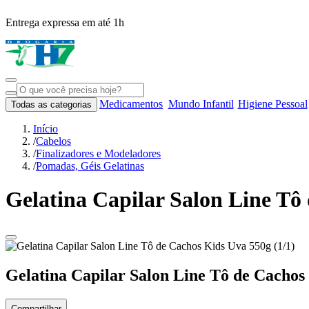
Entrega expressa em até 1h
Medicamentos
Mundo Infantil
Higiene Pessoal
Todas as categorias
Início
/
Cabelos
/
Finalizadores e Modeladores
/
Pomadas, Géis Gelatinas
Gelatina Capilar Salon Line Tô
Gelatina Capilar Salon Line Tô de Cachos
Compartilhar