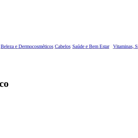
Beleza e Dermocosméticos
Cabelos
Saúde e Bem Estar
Vitaminas, S
co