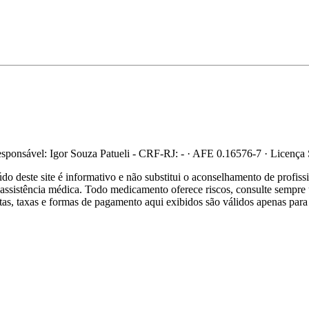
ponsável: Igor Souza Patueli - CRF-RJ: - · AFE 0.16576-7 · Licença
 deste site é informativo e não substitui o aconselhamento de profis
re assistência médica. Todo medicamento oferece riscos, consulte sempr
ertas, taxas e formas de pagamento aqui exibidos são válidos apenas para