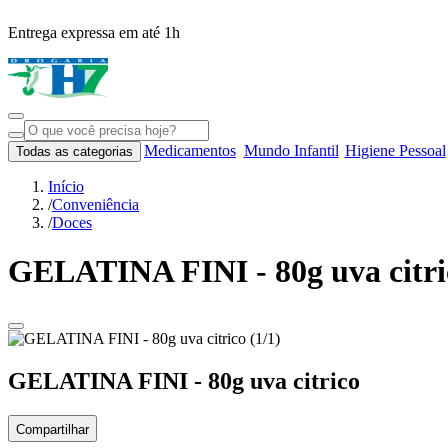
Entrega expressa em até 1h
Medicamentos
Mundo Infantil
Higiene Pessoal
Todas as categorias
Início
/
Conveniência
/
Doces
GELATINA FINI - 80g uva citri
GELATINA FINI - 80g uva citrico
Compartilhar