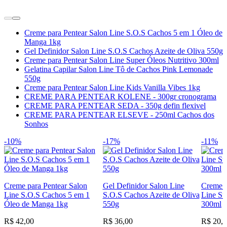
Creme para Pentear Salon Line S.O.S Cachos 5 em 1 Óleo de
Manga 1kg
Gel Definidor Salon Line S.O.S Cachos Azeite de Oliva 550g
Creme para Pentear Salon Line Super Óleos Nutritivo 300ml
Gelatina Capilar Salon Line Tô de Cachos Pink Lemonade
550g
Creme para Pentear Salon Line Kids Vanilla Vibes 1kg
CREME PARA PENTEAR KOLENE - 300gr cronograma
CREME PARA PENTEAR SEDA - 350g defin flexivel
CREME PARA PENTEAR ELSEVE - 250ml Cachos dos
Sonhos
-10%
-17%
-11%
Creme para Pentear Salon
Gel Definidor Salon Line
Creme p
Line S.O.S Cachos 5 em 1
S.O.S Cachos Azeite de Oliva
Line Su
Óleo de Manga 1kg
550g
300ml
R$ 42,00
R$ 36,00
R$ 20,