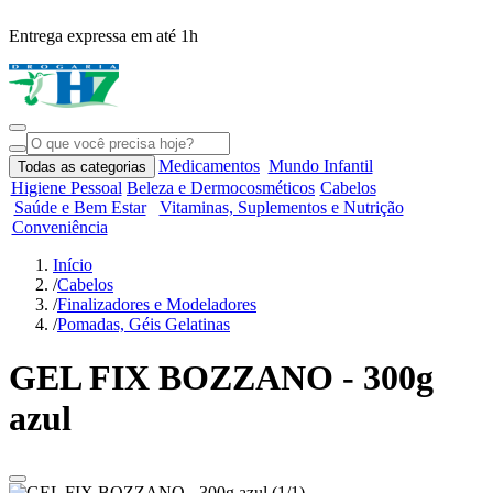
Entrega expressa em até 1h
R
Medicamentos
Mundo Infantil
Todas as categorias
Higiene Pessoal
Beleza e Dermocosméticos
Cabelos
Saúde e Bem Estar
Vitaminas, Suplementos e Nutrição
Conveniência
Início
/
Cabelos
/
Finalizadores e Modeladores
/
Pomadas, Géis Gelatinas
GEL FIX BOZZANO - 300g
azul