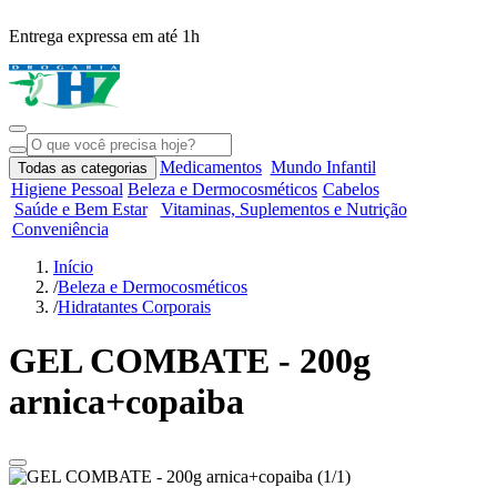
Entrega expressa em até 1h
R
Medicamentos
Mundo Infantil
Todas as categorias
Higiene Pessoal
Beleza e Dermocosméticos
Cabelos
Saúde e Bem Estar
Vitaminas, Suplementos e Nutrição
Conveniência
Início
/
Beleza e Dermocosméticos
/
Hidratantes Corporais
GEL COMBATE - 200g
arnica+copaiba