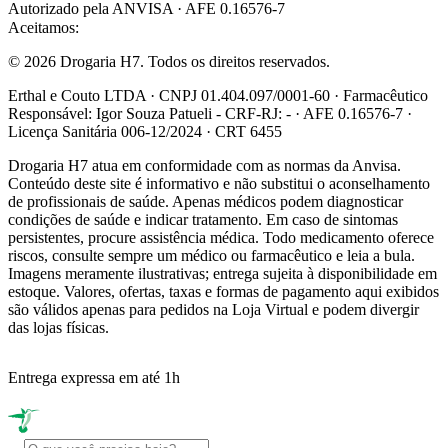
Autorizado pela ANVISA · AFE 0.16576-7
Aceitamos:
© 2026 Drogaria H7. Todos os direitos reservados.
Erthal e Couto LTDA · CNPJ 01.404.097/0001-60 · Farmacêutico
Responsável: Igor Souza Patueli - CRF-RJ: - · AFE 0.16576-7 ·
Licença Sanitária 006-12/2024 · CRT 6455
Drogaria H7 atua em conformidade com as normas da Anvisa.
Conteúdo deste site é informativo e não substitui o aconselhamento
de profissionais de saúde. Apenas médicos podem diagnosticar
condições de saúde e indicar tratamento. Em caso de sintomas
persistentes, procure assistência médica. Todo medicamento oferece
riscos, consulte sempre um médico ou farmacêutico e leia a bula.
Imagens meramente ilustrativas; entrega sujeita à disponibilidade em
estoque. Valores, ofertas, taxas e formas de pagamento aqui exibidos
são válidos apenas para pedidos na Loja Virtual e podem divergir
das lojas físicas.
Entrega expressa em até 1h
R