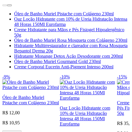
Óleo de Banho Muriel Pistache com Colágeno 230ml
Oaz Loção Hidratante com 10% de Ureia Hidratação Intensa
48 Horas 150Ml Eurofarma
Creme Hidratante para Mãos e Pés Fisiogel Hipoalergênico
50g
Óleo de Banho Muriel Rosa Mosqueta com Colágeno 230ml
Hidratante Multirrestaurador e clareador com Rosa Mosqueta
Bepantol Derma 20g
Hidratante Monange Detox Ação Desodorante com 200ml
Óleo de Banho Muriel Gourmand Gold 230ml
Creme Corporal Eucerin Anti-Pigment Intenso 200ml
-9%
-10%
-15%
Óleo de Banho Muriel
Pistache com Colágeno 230ml
Creme H
Oaz Loção Hidratante com
Pés Fis
R$ 12,00
10% de Ureia Hidratação
50g
Intensa 48 Horas 150Ml
R$ 10,95
R$ 35,
Eurofarma