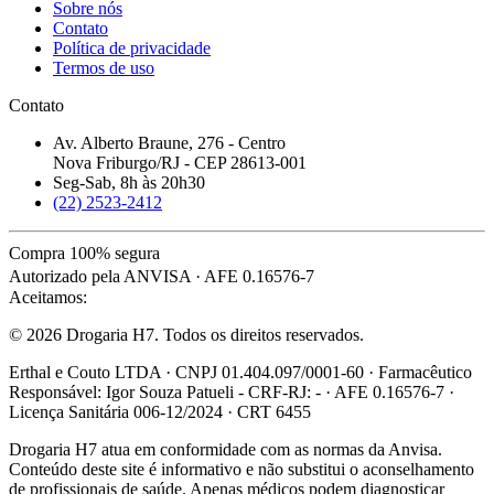
Sobre nós
Contato
Política de privacidade
Termos de uso
Contato
Av. Alberto Braune, 276 - Centro
Nova Friburgo/RJ - CEP 28613-001
Seg-Sab, 8h às 20h30
(22) 2523-2412
Compra 100% segura
Autorizado pela ANVISA · AFE 0.16576-7
Aceitamos:
© 2026 Drogaria H7. Todos os direitos reservados.
Erthal e Couto LTDA · CNPJ 01.404.097/0001-60 · Farmacêutico
Responsável: Igor Souza Patueli - CRF-RJ: - · AFE 0.16576-7 ·
Licença Sanitária 006-12/2024 · CRT 6455
Drogaria H7 atua em conformidade com as normas da Anvisa.
Conteúdo deste site é informativo e não substitui o aconselhamento
de profissionais de saúde. Apenas médicos podem diagnosticar