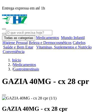
Entrega expressa em até 1h
R
Medicamentos
Mundo Infantil
Todas as categorias
Higiene Pessoal
Beleza e Dermocosméticos
Cabelos
Saúde e Bem Estar
Vitaminas, Suplementos e Nutrição
Conveniência
Início
/
Medicamentos
/
Gastrointestinais
GAZIA 40MG - cx 28 cpr
GAZIA 40MG - cx 28 cpr