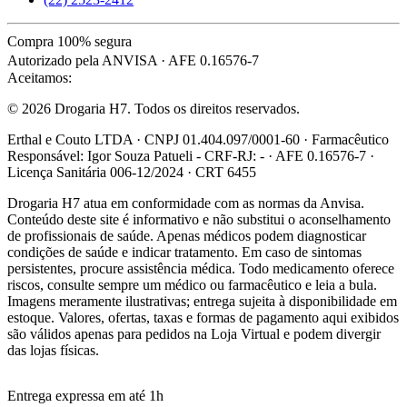
Compra 100% segura
Autorizado pela ANVISA · AFE 0.16576-7
Aceitamos:
© 2026 Drogaria H7. Todos os direitos reservados.
Erthal e Couto LTDA · CNPJ 01.404.097/0001-60 · Farmacêutico
Responsável: Igor Souza Patueli - CRF-RJ: - · AFE 0.16576-7 ·
Licença Sanitária 006-12/2024 · CRT 6455
Drogaria H7 atua em conformidade com as normas da Anvisa.
Conteúdo deste site é informativo e não substitui o aconselhamento
de profissionais de saúde. Apenas médicos podem diagnosticar
condições de saúde e indicar tratamento. Em caso de sintomas
persistentes, procure assistência médica. Todo medicamento oferece
riscos, consulte sempre um médico ou farmacêutico e leia a bula.
Imagens meramente ilustrativas; entrega sujeita à disponibilidade em
estoque. Valores, ofertas, taxas e formas de pagamento aqui exibidos
são válidos apenas para pedidos na Loja Virtual e podem divergir
das lojas físicas.
Entrega expressa em até 1h
R