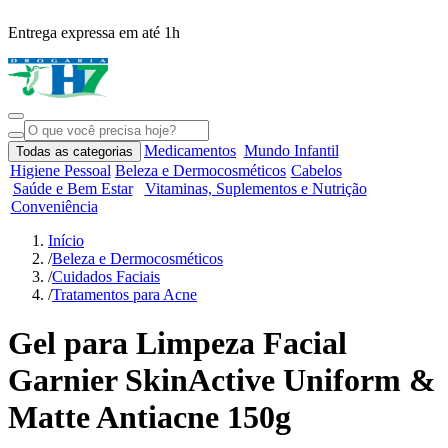
Entrega expressa em até 1h
R
Medicamentos
Mundo Infantil
Todas as categorias
Higiene Pessoal
Beleza e Dermocosméticos
Cabelos
Saúde e Bem Estar
Vitaminas, Suplementos e Nutrição
Conveniência
Início
/
Beleza e Dermocosméticos
/
Cuidados Faciais
/
Tratamentos para Acne
Gel para Limpeza Facial
Garnier SkinActive Uniform &
Matte Antiacne 150g