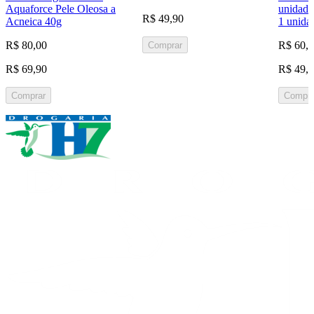
Aquaforce Pele Oleosa a
unidade
R$ 49,90
Acneica 40g
1 unida
R$ 80,00
R$ 60,
Comprar
R$ 69,90
R$ 49,
Comprar
Compra