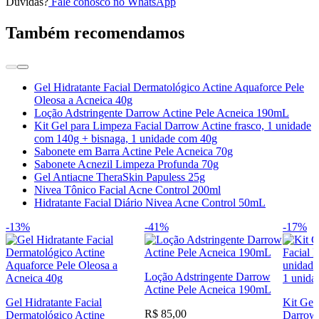
Dúvidas?
Fale conosco no WhatsApp
Também recomendamos
Gel Hidratante Facial Dermatológico Actine Aquaforce Pele
Oleosa a Acneica 40g
Loção Adstringente Darrow Actine Pele Acneica 190mL
Kit Gel para Limpeza Facial Darrow Actine frasco, 1 unidade
com 140g + bisnaga, 1 unidade com 40g
Sabonete em Barra Actine Pele Acneica 70g
Sabonete Acnezil Limpeza Profunda 70g
Gel Antiacne TheraSkin Papuless 25g
Nivea Tônico Facial Acne Control 200ml
Hidratante Facial Diário Nivea Acne Control 50mL
-13%
-41%
-17%
Loção Adstringente Darrow
Actine Pele Acneica 190mL
Gel Hidratante Facial
Kit Gel
R$ 85,00
Dermatológico Actine
Darrow 