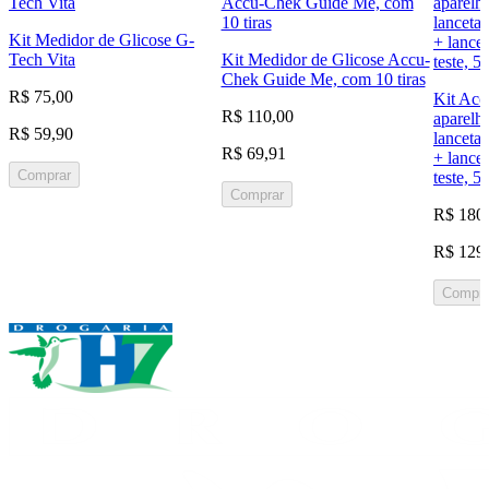
Kit Medidor de Glicose G-
Tech Vita
Kit Medidor de Glicose Accu-
Chek Guide Me, com 10 tiras
R$ 75,00
Kit Acc
R$ 110,00
aparelh
R$ 59,90
lancetad
R$ 69,91
+ lancet
Comprar
teste, 5
Comprar
R$ 180
R$ 129
Compra