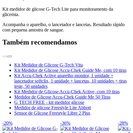
Kit medidor de glicose G-Tech Lite para monitoramento da
glicemia.
Acompanha o aparelho, o lancetador e lancetas. Resultado rápido
com pequena amostra de sangue.
Também recomendamos
Kit Medidor de Glicose G-Tech Vita
Kit Medidor de Glicose Accu-Chek Guide Me, com 10 tiras
Kit Accu-Chek Active aparelho monitor, 1 unidade +
lancetador softclix, 1 unidade + lancetas, 10 unidades + tiras
teste, 50 unidades
Kit Medidor de Glicose Accu-Chek Active, com 10 tiras
Medidor de Glicose Accu-Chek Guide Me 50 Tiras
G TECH FREE - kit medidor glicose
Medidor de glicose Freestyle Lite Abbott
Sensor de Glicose Freestyle Libre 2 Plus
-20%
-36%
-28%