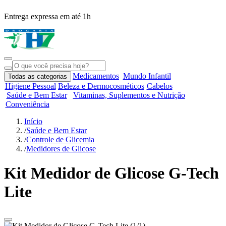
Entrega expressa em até 1h
R
Medicamentos
Mundo Infantil
Todas as categorias
Higiene Pessoal
Beleza e Dermocosméticos
Cabelos
Saúde e Bem Estar
Vitaminas, Suplementos e Nutrição
Conveniência
Início
/
Saúde e Bem Estar
/
Controle de Glicemia
/
Medidores de Glicose
Kit Medidor de Glicose G-Tech
Lite