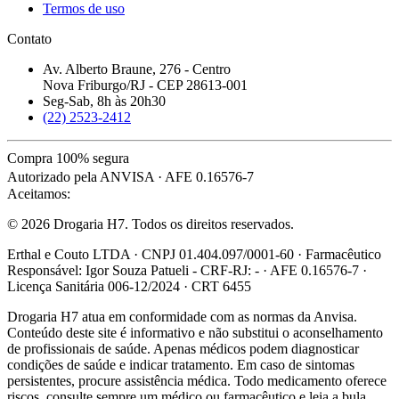
Termos de uso
Contato
Av. Alberto Braune, 276 - Centro
Nova Friburgo/RJ - CEP 28613-001
Seg-Sab, 8h às 20h30
(22) 2523-2412
Compra 100% segura
Autorizado pela ANVISA · AFE 0.16576-7
Aceitamos:
© 2026 Drogaria H7. Todos os direitos reservados.
Erthal e Couto LTDA · CNPJ 01.404.097/0001-60 · Farmacêutico
Responsável: Igor Souza Patueli - CRF-RJ: - · AFE 0.16576-7 ·
Licença Sanitária 006-12/2024 · CRT 6455
Drogaria H7 atua em conformidade com as normas da Anvisa.
Conteúdo deste site é informativo e não substitui o aconselhamento
de profissionais de saúde. Apenas médicos podem diagnosticar
condições de saúde e indicar tratamento. Em caso de sintomas
persistentes, procure assistência médica. Todo medicamento oferece
riscos, consulte sempre um médico ou farmacêutico e leia a bula.