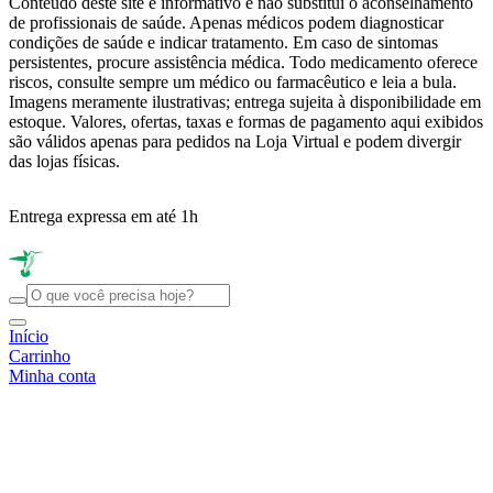
Conteúdo deste site é informativo e não substitui o aconselhamento
de profissionais de saúde. Apenas médicos podem diagnosticar
condições de saúde e indicar tratamento. Em caso de sintomas
persistentes, procure assistência médica. Todo medicamento oferece
riscos, consulte sempre um médico ou farmacêutico e leia a bula.
Imagens meramente ilustrativas; entrega sujeita à disponibilidade em
estoque. Valores, ofertas, taxas e formas de pagamento aqui exibidos
são válidos apenas para pedidos na Loja Virtual e podem divergir
das lojas físicas.
Entrega expressa em até 1h
R
Início
Carrinho
Minha conta