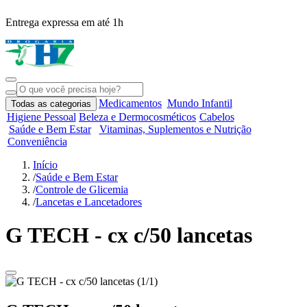
Entrega expressa em até 1h
R
Medicamentos
Mundo Infantil
Todas as categorias
Higiene Pessoal
Beleza e Dermocosméticos
Cabelos
Saúde e Bem Estar
Vitaminas, Suplementos e Nutrição
Conveniência
Início
/
Saúde e Bem Estar
/
Controle de Glicemia
/
Lancetas e Lancetadores
G TECH - cx c/50 lancetas