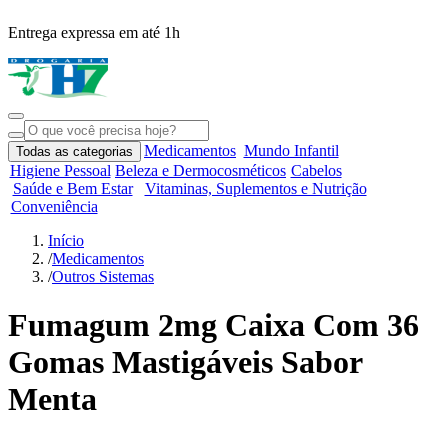
Entrega expressa em até 1h
R
Medicamentos
Mundo Infantil
Todas as categorias
Higiene Pessoal
Beleza e Dermocosméticos
Cabelos
Saúde e Bem Estar
Vitaminas, Suplementos e Nutrição
Conveniência
Início
/
Medicamentos
/
Outros Sistemas
Fumagum 2mg Caixa Com 36
Gomas Mastigáveis Sabor
Menta