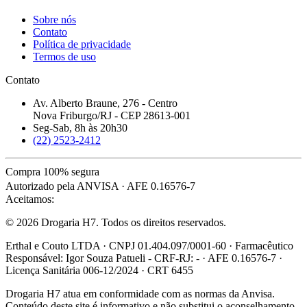
Sobre nós
Contato
Política de privacidade
Termos de uso
Contato
Av. Alberto Braune, 276 - Centro
Nova Friburgo/RJ - CEP 28613-001
Seg-Sab, 8h às 20h30
(22) 2523-2412
Compra 100% segura
Autorizado pela ANVISA · AFE 0.16576-7
Aceitamos:
© 2026 Drogaria H7. Todos os direitos reservados.
Erthal e Couto LTDA · CNPJ 01.404.097/0001-60 · Farmacêutico
Responsável: Igor Souza Patueli - CRF-RJ: - · AFE 0.16576-7 ·
Licença Sanitária 006-12/2024 · CRT 6455
Drogaria H7 atua em conformidade com as normas da Anvisa.
Conteúdo deste site é informativo e não substitui o aconselhamento