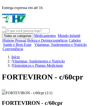
Entrega expressa em até 1h
R
Medicamentos
Mundo Infantil
Todas as categorias
Higiene Pessoal
Beleza e Dermocosméticos
Cabelos
Saúde e Bem Estar
Vitaminas, Suplementos e Nutrição
Conveniência
Início
/
Vitaminas, Suplementos e Nutrição
/
Fitoterápicos e Plantas Medicinais
FORTEVIRON - c/60cpr
FORTEVIRON - c/60cpr