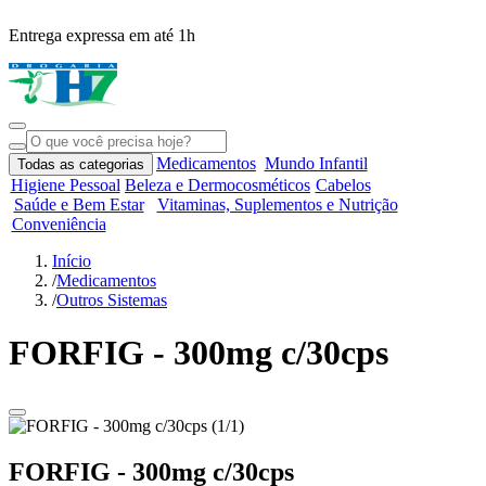
Entrega expressa em até 1h
R
Medicamentos
Mundo Infantil
Todas as categorias
Higiene Pessoal
Beleza e Dermocosméticos
Cabelos
Saúde e Bem Estar
Vitaminas, Suplementos e Nutrição
Conveniência
Início
/
Medicamentos
/
Outros Sistemas
FORFIG - 300mg c/30cps
FORFIG - 300mg c/30cps