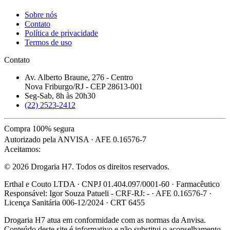
Sobre nós
Contato
Política de privacidade
Termos de uso
Contato
Av. Alberto Braune, 276 - Centro
Nova Friburgo/RJ - CEP 28613-001
Seg-Sab, 8h às 20h30
(22) 2523-2412
Compra 100% segura
Autorizado pela ANVISA · AFE 0.16576-7
Aceitamos:
© 2026 Drogaria H7. Todos os direitos reservados.
Erthal e Couto LTDA · CNPJ 01.404.097/0001-60 · Farmacêutico
Responsável: Igor Souza Patueli - CRF-RJ: - · AFE 0.16576-7 ·
Licença Sanitária 006-12/2024 · CRT 6455
Drogaria H7 atua em conformidade com as normas da Anvisa.
Conteúdo deste site é informativo e não substitui o aconselhamento