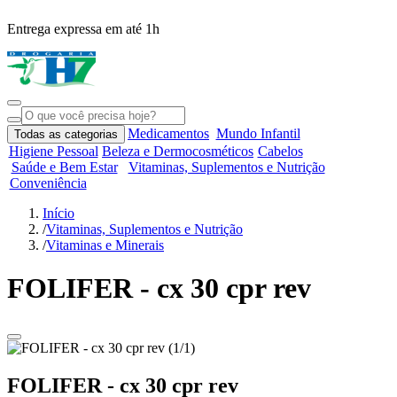
Entrega expressa em até 1h
R
Medicamentos
Mundo Infantil
Todas as categorias
Higiene Pessoal
Beleza e Dermocosméticos
Cabelos
Saúde e Bem Estar
Vitaminas, Suplementos e Nutrição
Conveniência
Início
/
Vitaminas, Suplementos e Nutrição
/
Vitaminas e Minerais
FOLIFER - cx 30 cpr rev
FOLIFER - cx 30 cpr rev