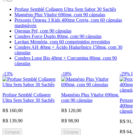
Profuse Semblé Collagen Ultra Sem Sabor 30 Sachês
Magnésio Plus Vitafor 690mg, com 90 cápsulas
Peixonix Ômega 3 Kids 400mg Cereja, com 60 cápsulas
mastigáveis
Ogestan Pré, com 90 cápsulas
Condres Force Duplo 80mg, com 90 cápsulas
Lavitan Memória, com 60 comprimidos revestidos
Condres AH 40mg + Ácido Hialurônico 158mg, com 30
cápsulas
Condres Long Bio 40mg + Curcumina 80mg, com 90
cápsulas
-13%
-18%
-29%
L
Profuse Semblé Collagen
Magnésio Plus Vitafor 690mg,
Ultra Sem Sabor 30 Sachês
com 90 cápsulas
Peixoni
400mg C
R$ 160,00
R$ 120,00
cápsula
R$ 139,90
R$ 98,90
R$ 91,
R$ 64,
Comprar
Comprar