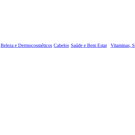
Beleza e Dermocosméticos
Cabelos
Saúde e Bem Estar
Vitaminas, S