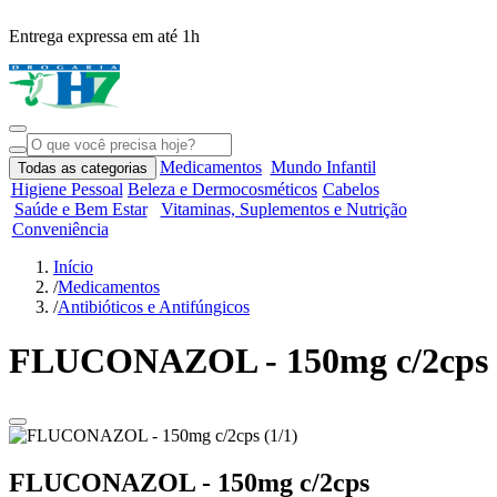
Entrega expressa em até 1h
R
Medicamentos
Mundo Infantil
Todas as categorias
Higiene Pessoal
Beleza e Dermocosméticos
Cabelos
Saúde e Bem Estar
Vitaminas, Suplementos e Nutrição
Conveniência
Início
/
Medicamentos
/
Antibióticos e Antifúngicos
FLUCONAZOL - 150mg c/2cps
FLUCONAZOL - 150mg c/2cps