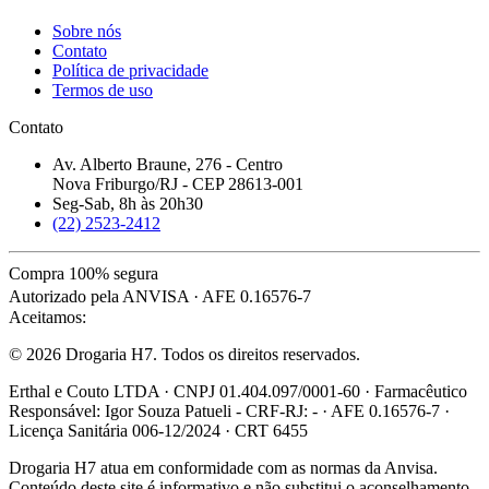
Sobre nós
Contato
Política de privacidade
Termos de uso
Contato
Av. Alberto Braune, 276 - Centro
Nova Friburgo/RJ - CEP 28613-001
Seg-Sab, 8h às 20h30
(22) 2523-2412
Compra 100% segura
Autorizado pela ANVISA · AFE 0.16576-7
Aceitamos:
© 2026 Drogaria H7. Todos os direitos reservados.
Erthal e Couto LTDA · CNPJ 01.404.097/0001-60 · Farmacêutico
Responsável: Igor Souza Patueli - CRF-RJ: - · AFE 0.16576-7 ·
Licença Sanitária 006-12/2024 · CRT 6455
Drogaria H7 atua em conformidade com as normas da Anvisa.
Conteúdo deste site é informativo e não substitui o aconselhamento