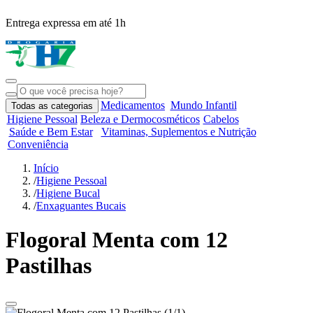
Entrega expressa em até 1h
R
Medicamentos
Mundo Infantil
Todas as categorias
Higiene Pessoal
Beleza e Dermocosméticos
Cabelos
Saúde e Bem Estar
Vitaminas, Suplementos e Nutrição
Conveniência
Início
/
Higiene Pessoal
/
Higiene Bucal
/
Enxaguantes Bucais
Flogoral Menta com 12
Pastilhas