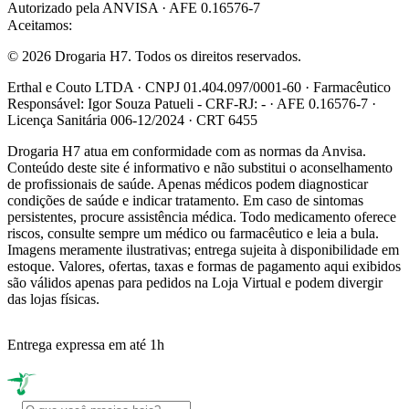
Autorizado pela ANVISA · AFE 0.16576-7
Aceitamos:
© 2026 Drogaria H7. Todos os direitos reservados.
Erthal e Couto LTDA · CNPJ 01.404.097/0001-60 · Farmacêutico
Responsável: Igor Souza Patueli - CRF-RJ: - · AFE 0.16576-7 ·
Licença Sanitária 006-12/2024 · CRT 6455
Drogaria H7 atua em conformidade com as normas da Anvisa.
Conteúdo deste site é informativo e não substitui o aconselhamento
de profissionais de saúde. Apenas médicos podem diagnosticar
condições de saúde e indicar tratamento. Em caso de sintomas
persistentes, procure assistência médica. Todo medicamento oferece
riscos, consulte sempre um médico ou farmacêutico e leia a bula.
Imagens meramente ilustrativas; entrega sujeita à disponibilidade em
estoque. Valores, ofertas, taxas e formas de pagamento aqui exibidos
são válidos apenas para pedidos na Loja Virtual e podem divergir
das lojas físicas.
Entrega expressa em até 1h
R