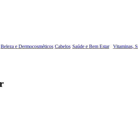
Beleza e Dermocosméticos
Cabelos
Saúde e Bem Estar
Vitaminas, S
r