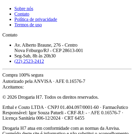
Sobre nós
Contato
Política de privacidade
Termos de uso
Contato
Av. Alberto Braune, 276 - Centro
Nova Friburgo/RJ - CEP 28613-001
Seg-Sab, 8h às 20h30
(22) 2523-2412
Compra 100% segura
Autorizado pela ANVISA · AFE 0.16576-7
Aceitamos:
© 2026 Drogaria H7. Todos os direitos reservados.
Erthal e Couto LTDA · CNPJ 01.404.097/0001-60 · Farmacêutico
Responsável: Igor Souza Patueli - CRF-RJ: - · AFE 0.16576-7 ·
Licença Sanitária 006-12/2024 · CRT 6455
Drogaria H7 atua em conformidade com as normas da Anvisa.
Conteúdo deste site é informativo e não substitui o aconselhamento