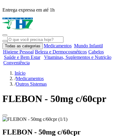
Entrega expressa em até 1h
R
Medicamentos
Mundo Infantil
Todas as categorias
Higiene Pessoal
Beleza e Dermocosméticos
Cabelos
Saúde e Bem Estar
Vitaminas, Suplementos e Nutrição
Conveniência
Início
/
Medicamentos
/
Outros Sistemas
FLEBON - 50mg c/60cpr
FLEBON - 50mg c/60cpr