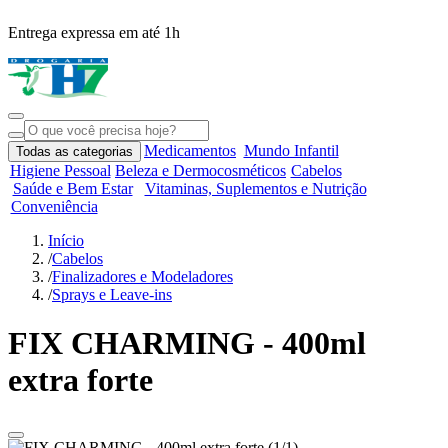
Entrega expressa em até 1h
R
Medicamentos
Mundo Infantil
Todas as categorias
Higiene Pessoal
Beleza e Dermocosméticos
Cabelos
Saúde e Bem Estar
Vitaminas, Suplementos e Nutrição
Conveniência
Início
/
Cabelos
/
Finalizadores e Modeladores
/
Sprays e Leave-ins
FIX CHARMING - 400ml
extra forte