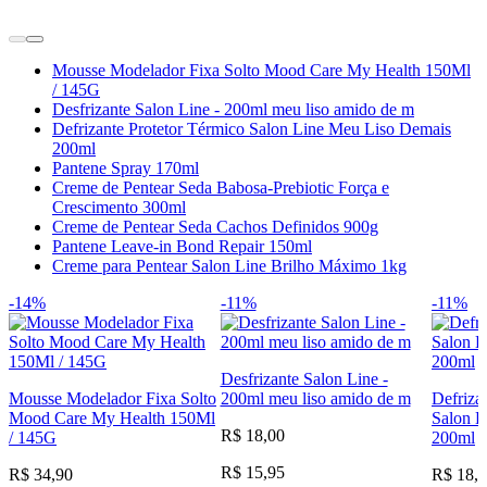
Mousse Modelador Fixa Solto Mood Care My Health 150Ml
/ 145G
Desfrizante Salon Line - 200ml meu liso amido de m
Defrizante Protetor Térmico Salon Line Meu Liso Demais
200ml
Pantene Spray 170ml
Creme de Pentear Seda Babosa-Prebiotic Força e
Crescimento 300ml
Creme de Pentear Seda Cachos Definidos 900g
Pantene Leave-in Bond Repair 150ml
Creme para Pentear Salon Line Brilho Máximo 1kg
-14%
-11%
-11%
Desfrizante Salon Line -
Mousse Modelador Fixa Solto
200ml meu liso amido de m
Defriza
Mood Care My Health 150Ml
Salon L
R$ 18,00
/ 145G
200ml
R$ 15,95
R$ 34,90
R$ 18,