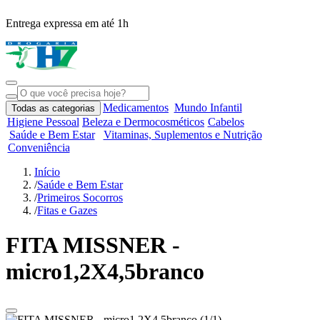
Entrega expressa em até 1h
R
Medicamentos
Mundo Infantil
Todas as categorias
Higiene Pessoal
Beleza e Dermocosméticos
Cabelos
Saúde e Bem Estar
Vitaminas, Suplementos e Nutrição
Conveniência
Início
/
Saúde e Bem Estar
/
Primeiros Socorros
/
Fitas e Gazes
FITA MISSNER -
micro1,2X4,5branco