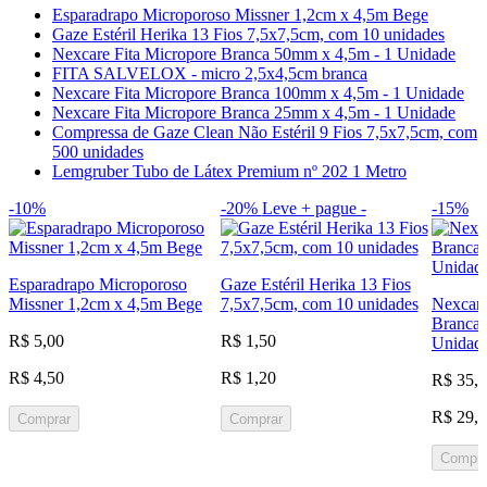
Esparadrapo Microporoso Missner 1,2cm x 4,5m Bege
Gaze Estéril Herika 13 Fios 7,5x7,5cm, com 10 unidades
Nexcare Fita Micropore Branca 50mm x 4,5m - 1 Unidade
FITA SALVELOX - micro 2,5x4,5cm branca
Nexcare Fita Micropore Branca 100mm x 4,5m - 1 Unidade
Nexcare Fita Micropore Branca 25mm x 4,5m - 1 Unidade
Compressa de Gaze Clean Não Estéril 9 Fios 7,5x7,5cm, com
500 unidades
Lemgruber Tubo de Látex Premium nº 202 1 Metro
-10%
-20%
Leve + pague -
-15%
Esparadrapo Microporoso
Gaze Estéril Herika 13 Fios
Missner 1,2cm x 4,5m Bege
7,5x7,5cm, com 10 unidades
Nexcare
Branca 
R$ 5,00
R$ 1,50
Unidad
R$ 4,50
R$ 1,20
R$ 35,
R$ 29,
Comprar
Comprar
Compra