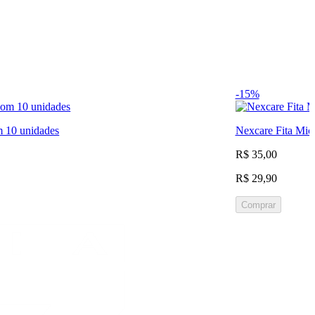
-15%
m 10 unidades
Nexcare Fita Mic
R$ 35,00
R$ 29,90
Comprar