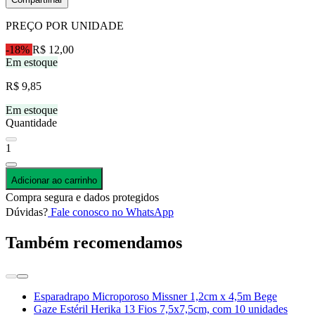
PREÇO POR UNIDADE
-18%
R$ 12,00
Em estoque
R$ 9,85
Em estoque
Quantidade
1
Adicionar ao carrinho
Compra segura e dados protegidos
Dúvidas?
Fale conosco no WhatsApp
Também recomendamos
Esparadrapo Microporoso Missner 1,2cm x 4,5m Bege
Gaze Estéril Herika 13 Fios 7,5x7,5cm, com 10 unidades