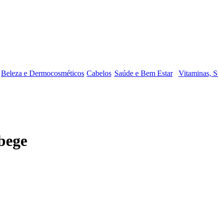
Beleza e Dermocosméticos
Cabelos
Saúde e Bem Estar
Vitaminas, S
bege