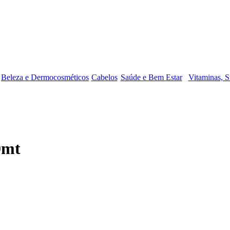
Beleza e Dermocosméticos
Cabelos
Saúde e Bem Estar
Vitaminas, S
0mt