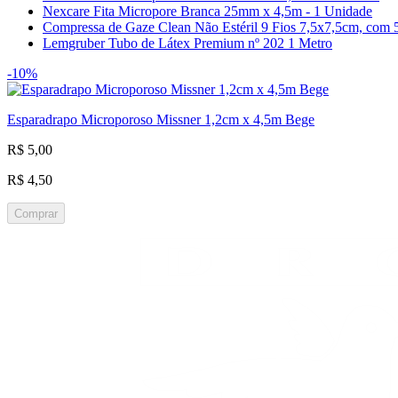
Nexcare Fita Micropore Branca 25mm x 4,5m - 1 Unidade
Compressa de Gaze Clean Não Estéril 9 Fios 7,5x7,5cm, com 
Lemgruber Tubo de Látex Premium nº 202 1 Metro
-10%
Esparadrapo Microporoso Missner 1,2cm x 4,5m Bege
R$ 5,00
R$ 4,50
Comprar