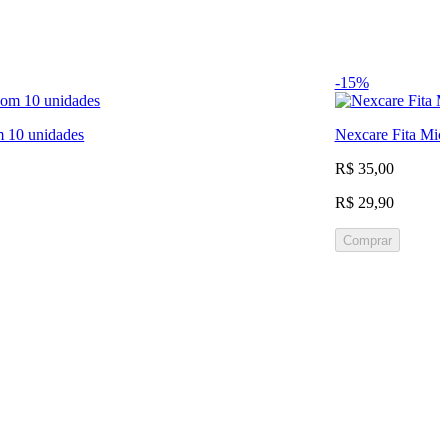
-15%
m 10 unidades
Nexcare Fita Mic
R$ 35,00
R$ 29,90
Comprar