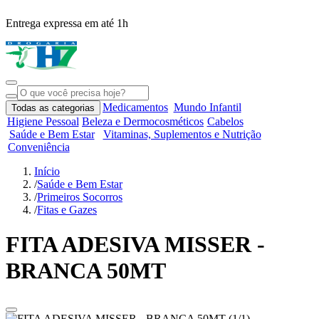
Entrega expressa em até 1h
R
Medicamentos
Mundo Infantil
Todas as categorias
Higiene Pessoal
Beleza e Dermocosméticos
Cabelos
Saúde e Bem Estar
Vitaminas, Suplementos e Nutrição
Conveniência
Início
/
Saúde e Bem Estar
/
Primeiros Socorros
/
Fitas e Gazes
FITA ADESIVA MISSER -
BRANCA 50MT