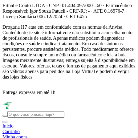
Erthal e Couto LTDA · CNPJ 01.404.097/0001-60 · Farmacêutico
Responsável: Igor Souza Patueli - CRF-RJ: - · AFE 0.16576-7 ·
Licença Sanitária 006-12/2024 · CRT 6455
Drogaria H7 atua em conformidade com as normas da Anvisa.
Conteúdo deste site é informativo e não substitui o aconselhamento
de profissionais de saúde. Apenas médicos podem diagnosticar
condições de saúde e indicar tratamento. Em caso de sintomas
persistentes, procure assistência médica. Todo medicamento oferece
riscos, consulte sempre um médico ou farmacêutico e leia a bula.
Imagens meramente ilustrativas; entrega sujeita à disponibilidade em
estoque. Valores, ofertas, taxas e formas de pagamento aqui exibidos
são válidos apenas para pedidos na Loja Virtual e podem divergir
das lojas físicas.
Entrega expressa em até 1h
R
Início
Carrinho
Minha conta