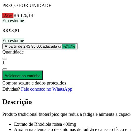
PREÇO POR UNIDADE
-22%
R$ 126,14
Em estoque
R$ 98,81
Em estoque
A partir de 2
R$ 95,00
cada
cada un
-24,7%
Quantidade
1
Adicionar ao carrinho
Compra segura e dados protegidos
Dúvidas?
Fale conosco no WhatsApp
Descrição
Produto tradicional fitoterápico que reduz a fadiga e aumenta a capaci
Extrato de Rhodiola rosea 400mg
Auxilia na atenuação de sintomas de fadiga e cansaço físico e 