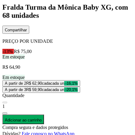
Fralda Turma da Mônica Baby XG, com
68 unidades
Compartilhar
PREÇO POR UNIDADE
-13%
R$ 75,00
Em estoque
R$ 64,90
Em estoque
A partir de 2
R$ 62,90
cada
cada un
-16,1%
A partir de 3
R$ 59,90
cada
cada un
-20,1%
Quantidade
1
Adicionar ao carrinho
Compra segura e dados protegidos
Dúvidas?
Fale conosco no WhatsApp