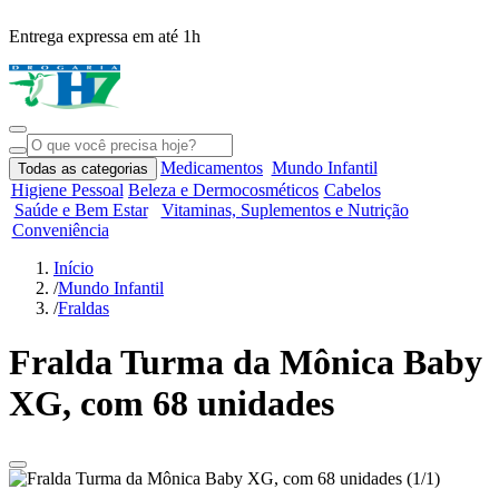
Entrega expressa em até 1h
R
Medicamentos
Mundo Infantil
Todas as categorias
Higiene Pessoal
Beleza e Dermocosméticos
Cabelos
Saúde e Bem Estar
Vitaminas, Suplementos e Nutrição
Conveniência
Início
/
Mundo Infantil
/
Fraldas
Fralda Turma da Mônica Baby
XG, com 68 unidades