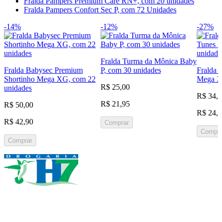
Fralda Pampers Premium Care RN+, com 20 unidades
Fralda Pampers Confort Sec P, com 72 Unidades
-14%
-12%
-27%
Fralda Turma da Mônica Baby
Fralda Babysec Premium
P, com 30 unidades
Fralda 
Shortinho Mega XG, com 22
Mega X
R$ 25,00
unidades
R$ 34,
R$ 21,95
R$ 50,00
R$ 24,
R$ 42,90
Comprar
Compra
Comprar