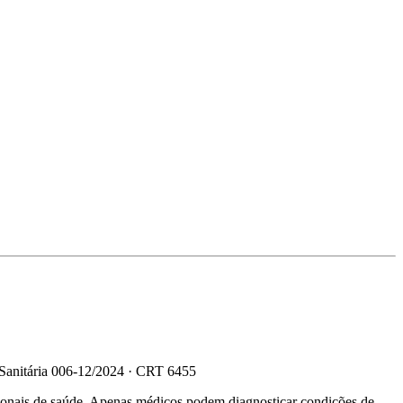
 Sanitária 006-12/2024 · CRT 6455
sionais de saúde. Apenas médicos podem diagnosticar condições de