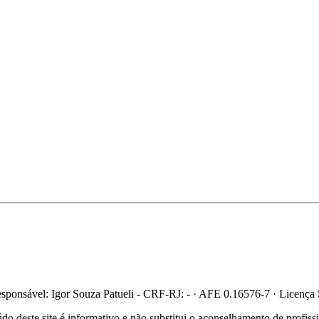
ponsável: Igor Souza Patueli - CRF-RJ: - · AFE 0.16576-7 · Licença
 deste site é informativo e não substitui o aconselhamento de profis