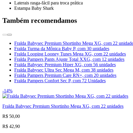
Laterais rasga-fácil para troca prática
Estampa Baby Shark
Também recomendamos
Fralda Babysec Premium Shortinho Mega XG, com 22 unidad
Fralda Turma da Mônica Baby P, com 30 unidades
Fralda Looping Looney Tunes Mega XG, com 22 unidades
Fralda Pampers Pants Ajuste Total XXG, com 12 unidades
Fralda Babysec Premium Hiper XG, com 56 unidades
Fralda Babysec Ultra Sec Mega M, com 38 unidades
Fralda Pampers Premium Care RN+, com 20 unidades
Fralda Pampers Confort Sec P, com 72 Unidades
-14%
Fralda Babysec Premium Shortinho Mega XG, com 22 unidades
R$ 50,00
R$ 42,90