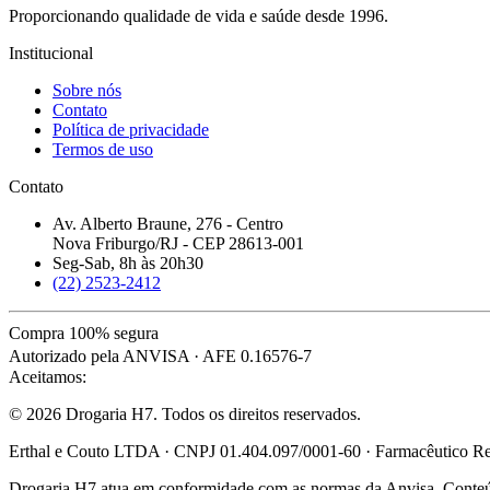
Proporcionando qualidade de vida e saúde desde 1996.
Institucional
Sobre nós
Contato
Política de privacidade
Termos de uso
Contato
Av. Alberto Braune, 276 - Centro
Nova Friburgo/RJ - CEP 28613-001
Seg-Sab, 8h às 20h30
(22) 2523-2412
Compra 100% segura
Autorizado pela ANVISA · AFE 0.16576-7
Aceitamos:
© 2026 Drogaria H7. Todos os direitos reservados.
Erthal e Couto LTDA · CNPJ 01.404.097/0001-60 · Farmacêutico Res
Drogaria H7 atua em conformidade com as normas da Anvisa. Conteúdo