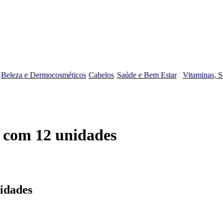
Beleza e Dermocosméticos
Cabelos
Saúde e Bem Estar
Vitaminas, S
 com 12 unidades
idades