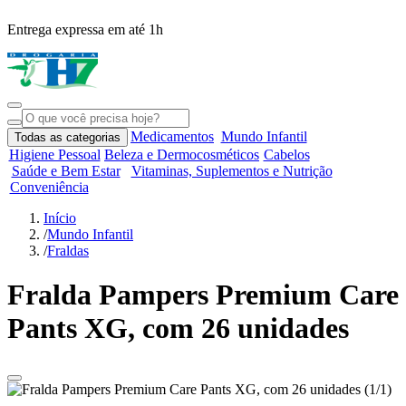
Entrega expressa em até 1h
R
Medicamentos
Mundo Infantil
Todas as categorias
Higiene Pessoal
Beleza e Dermocosméticos
Cabelos
Saúde e Bem Estar
Vitaminas, Suplementos e Nutrição
Conveniência
Início
/
Mundo Infantil
/
Fraldas
Fralda Pampers Premium Care
Pants XG, com 26 unidades