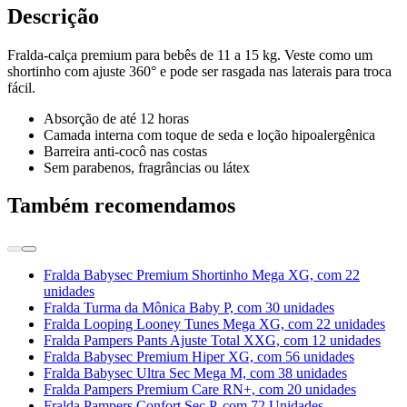
Descrição
Fralda-calça premium para bebês de 11 a 15 kg. Veste como um
shortinho com ajuste 360° e pode ser rasgada nas laterais para troca
fácil.
Absorção de até 12 horas
Camada interna com toque de seda e loção hipoalergênica
Barreira anti-cocô nas costas
Sem parabenos, fragrâncias ou látex
Também recomendamos
Fralda Babysec Premium Shortinho Mega XG, com 22
unidades
Fralda Turma da Mônica Baby P, com 30 unidades
Fralda Looping Looney Tunes Mega XG, com 22 unidades
Fralda Pampers Pants Ajuste Total XXG, com 12 unidades
Fralda Babysec Premium Hiper XG, com 56 unidades
Fralda Babysec Ultra Sec Mega M, com 38 unidades
Fralda Pampers Premium Care RN+, com 20 unidades
Fralda Pampers Confort Sec P, com 72 Unidades