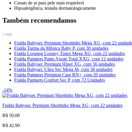
Canais de ar para pele mais respirável
Hipoalergênica, testada dermatologicamente
Também recomendamos
Fralda Babysec Premium Shortinho Mega XG, com 22 unidad
Fralda Turma da Mônica Baby P, com 30 unidades
Fralda Looping Looney Tunes Mega XG, com 22 unidades
Fralda Pampers Pants Ajuste Total XXG, com 12 unidades
Fralda Babysec Premium Hiper XG, com 56 unidades
Fralda Babysec Ultra Sec Mega M, com 38 unidades
Fralda Pampers Premium Care RN+, com 20 unidades
Fralda Pampers Confort Sec P, com 72 Unidades
-14%
Fralda Babysec Premium Shortinho Mega XG, com 22 unidades
R$ 50,00
R$ 42,90