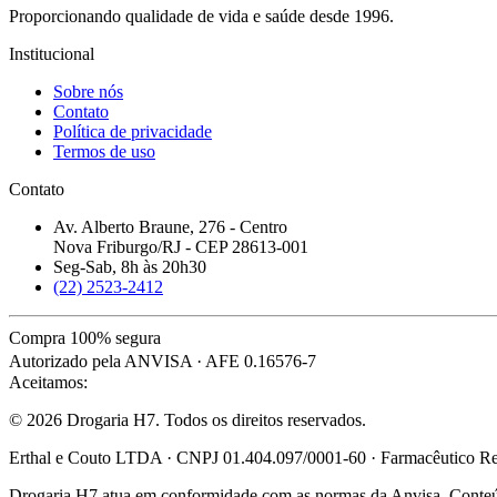
Proporcionando qualidade de vida e saúde desde 1996.
Institucional
Sobre nós
Contato
Política de privacidade
Termos de uso
Contato
Av. Alberto Braune, 276 - Centro
Nova Friburgo/RJ - CEP 28613-001
Seg-Sab, 8h às 20h30
(22) 2523-2412
Compra 100% segura
Autorizado pela ANVISA · AFE 0.16576-7
Aceitamos:
© 2026 Drogaria H7. Todos os direitos reservados.
Erthal e Couto LTDA · CNPJ 01.404.097/0001-60 · Farmacêutico Res
Drogaria H7 atua em conformidade com as normas da Anvisa. Conteúdo