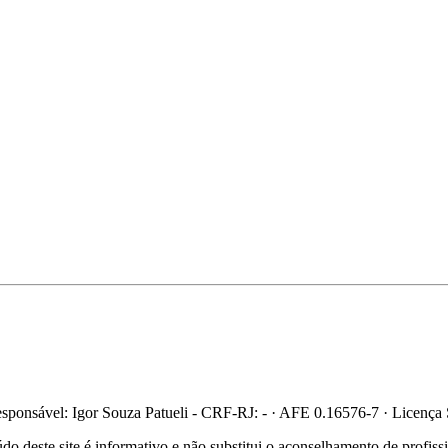
ponsável: Igor Souza Patueli - CRF-RJ: - · AFE 0.16576-7 · Licença
 deste site é informativo e não substitui o aconselhamento de profis