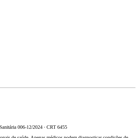
 Sanitária 006-12/2024 · CRT 6455
sionais de saúde. Apenas médicos podem diagnosticar condições de