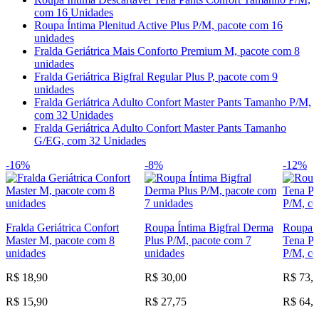
com 16 Unidades
Roupa Íntima Plenitud Active Plus P/M, pacote com 16
unidades
Fralda Geriátrica Mais Conforto Premium M, pacote com 8
unidades
Fralda Geriátrica Bigfral Regular Plus P, pacote com 9
unidades
Fralda Geriátrica Adulto Confort Master Pants Tamanho P/M,
com 32 Unidades
Fralda Geriátrica Adulto Confort Master Pants Tamanho
G/EG, com 32 Unidades
-16%
-8%
-12%
Fralda Geriátrica Confort
Roupa Íntima Bigfral Derma
Roupa Í
Master M, pacote com 8
Plus P/M, pacote com 7
Tena Pa
unidades
unidades
P/M, c
R$ 18,90
R$ 30,00
R$ 73,
R$ 15,90
R$ 27,75
R$ 64,