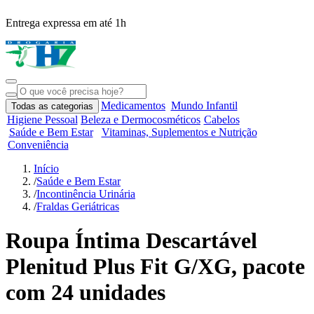
Entrega expressa em até 1h
R
Medicamentos
Mundo Infantil
Todas as categorias
Higiene Pessoal
Beleza e Dermocosméticos
Cabelos
Saúde e Bem Estar
Vitaminas, Suplementos e Nutrição
Conveniência
Início
/
Saúde e Bem Estar
/
Incontinência Urinária
/
Fraldas Geriátricas
Roupa Íntima Descartável
Plenitud Plus Fit G/XG, pacote
com 24 unidades