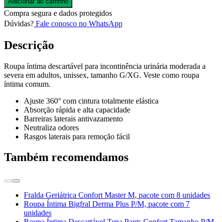
Adicionar ao carrinho
Compra segura e dados protegidos
Dúvidas?
Fale conosco no WhatsApp
Descrição
Roupa íntima descartável para incontinência urinária moderada a
severa em adultos, unissex, tamanho G/XG. Veste como roupa
íntima comum.
Ajuste 360° com cintura totalmente elástica
Absorção rápida e alta capacidade
Barreiras laterais antivazamento
Neutraliza odores
Rasgos laterais para remoção fácil
Também recomendamos
Fralda Geriátrica Confort Master M, pacote com 8 unidades
Roupa Íntima Bigfral Derma Plus P/M, pacote com 7
unidades
Roupa Íntima Descartável Tena Pants Confort Tamanho P/M,