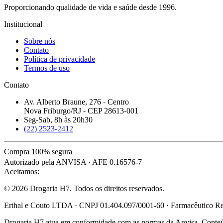
Proporcionando qualidade de vida e saúde desde 1996.
Institucional
Sobre nós
Contato
Política de privacidade
Termos de uso
Contato
Av. Alberto Braune, 276 - Centro
Nova Friburgo/RJ - CEP 28613-001
Seg-Sab, 8h às 20h30
(22) 2523-2412
Compra 100% segura
Autorizado pela ANVISA · AFE 0.16576-7
Aceitamos:
© 2026 Drogaria H7. Todos os direitos reservados.
Erthal e Couto LTDA · CNPJ 01.404.097/0001-60 · Farmacêutico Res
Drogaria H7 atua em conformidade com as normas da Anvisa. Conteúdo