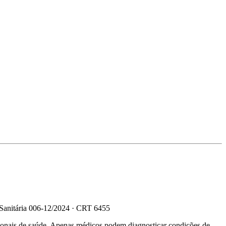
 Sanitária 006-12/2024 · CRT 6455
sionais de saúde. Apenas médicos podem diagnosticar condições de