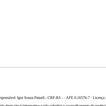
ponsável: Igor Souza Patueli - CRF-RJ: - · AFE 0.16576-7 · Licença
 deste site é informativo e não substitui o aconselhamento de profis