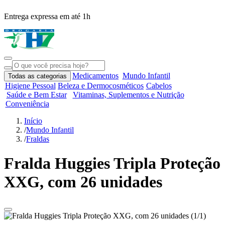
Entrega expressa em até 1h
R
Medicamentos
Mundo Infantil
Todas as categorias
Higiene Pessoal
Beleza e Dermocosméticos
Cabelos
Saúde e Bem Estar
Vitaminas, Suplementos e Nutrição
Conveniência
Início
/
Mundo Infantil
/
Fraldas
Fralda Huggies Tripla Proteção
XXG, com 26 unidades