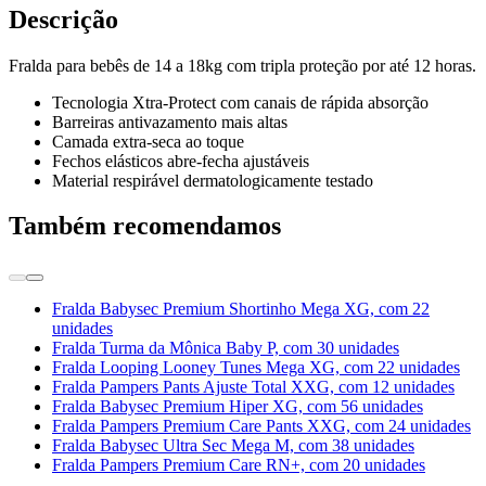
Descrição
Fralda para bebês de 14 a 18kg com tripla proteção por até 12 horas.
Tecnologia Xtra-Protect com canais de rápida absorção
Barreiras antivazamento mais altas
Camada extra-seca ao toque
Fechos elásticos abre-fecha ajustáveis
Material respirável dermatologicamente testado
Também recomendamos
Fralda Babysec Premium Shortinho Mega XG, com 22
unidades
Fralda Turma da Mônica Baby P, com 30 unidades
Fralda Looping Looney Tunes Mega XG, com 22 unidades
Fralda Pampers Pants Ajuste Total XXG, com 12 unidades
Fralda Babysec Premium Hiper XG, com 56 unidades
Fralda Pampers Premium Care Pants XXG, com 24 unidades
Fralda Babysec Ultra Sec Mega M, com 38 unidades
Fralda Pampers Premium Care RN+, com 20 unidades