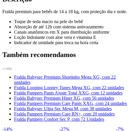
Fralda premium para bebês de 14 a 18 kg, com proteção dia e noite.
Toque de seda macio na pele do bebê
Absorção de até 12h com sistema antivazamento
Canais anatômicos em X para distribuição uniforme
Loção hidratante com aloe vera e vitamina E
Indicador de umidade para troca na hora certa
Também recomendamos
Fralda Babysec Premium Shortinho Mega XG, com 22
unidades
Fralda Looping Looney Tunes Mega XG, com 22 unidades
Fralda Pampers Pants Ajuste Total XXG, com 12 unidades
Fralda Babysec Premium Hiper XG, com 56 unidades
Fralda Pampers Premium Care Pants XXG, com 24 unidades
Fralda Babysec Ultra Sec Mega M, com 38 unidades
Fralda Pampers Premium Care RN+, com 20 unidades
Fralda Pampers Confort Sec P, com 72 Unidades
-14%
-27%
-7%