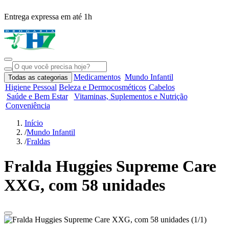
Entrega expressa em até 1h
R
Medicamentos
Mundo Infantil
Todas as categorias
Higiene Pessoal
Beleza e Dermocosméticos
Cabelos
Saúde e Bem Estar
Vitaminas, Suplementos e Nutrição
Conveniência
Início
/
Mundo Infantil
/
Fraldas
Fralda Huggies Supreme Care
XXG, com 58 unidades