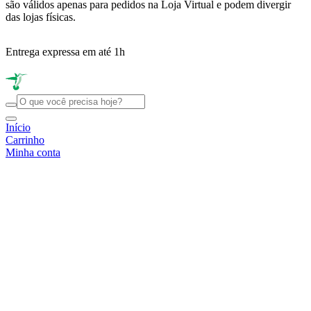
são válidos apenas para pedidos na Loja Virtual e podem divergir
das lojas físicas.
Entrega expressa em até 1h
R
Início
Carrinho
Minha conta