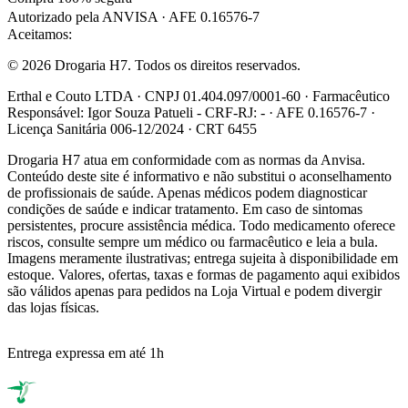
Autorizado pela ANVISA · AFE 0.16576-7
Aceitamos:
© 2026 Drogaria H7. Todos os direitos reservados.
Erthal e Couto LTDA · CNPJ 01.404.097/0001-60 · Farmacêutico
Responsável: Igor Souza Patueli - CRF-RJ: - · AFE 0.16576-7 ·
Licença Sanitária 006-12/2024 · CRT 6455
Drogaria H7 atua em conformidade com as normas da Anvisa.
Conteúdo deste site é informativo e não substitui o aconselhamento
de profissionais de saúde. Apenas médicos podem diagnosticar
condições de saúde e indicar tratamento. Em caso de sintomas
persistentes, procure assistência médica. Todo medicamento oferece
riscos, consulte sempre um médico ou farmacêutico e leia a bula.
Imagens meramente ilustrativas; entrega sujeita à disponibilidade em
estoque. Valores, ofertas, taxas e formas de pagamento aqui exibidos
são válidos apenas para pedidos na Loja Virtual e podem divergir
das lojas físicas.
Entrega expressa em até 1h
R