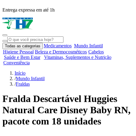
Entrega expressa em até 1h
R
Medicamentos
Mundo Infantil
Todas as categorias
Higiene Pessoal
Beleza e Dermocosméticos
Cabelos
Saúde e Bem Estar
Vitaminas, Suplementos e Nutrição
Conveniência
Início
/
Mundo Infantil
/
Fraldas
Fralda Descartável Huggies
Natural Care Disney Baby RN,
pacote com 18 unidades