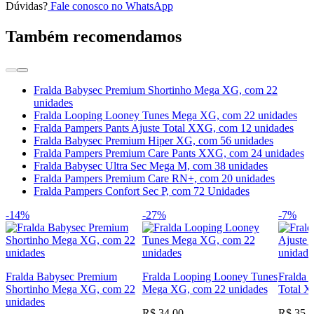
Dúvidas?
Fale conosco no WhatsApp
Também recomendamos
Fralda Babysec Premium Shortinho Mega XG, com 22
unidades
Fralda Looping Looney Tunes Mega XG, com 22 unidades
Fralda Pampers Pants Ajuste Total XXG, com 12 unidades
Fralda Babysec Premium Hiper XG, com 56 unidades
Fralda Pampers Premium Care Pants XXG, com 24 unidades
Fralda Babysec Ultra Sec Mega M, com 38 unidades
Fralda Pampers Premium Care RN+, com 20 unidades
Fralda Pampers Confort Sec P, com 72 Unidades
-14%
-27%
-7%
Fralda Babysec Premium
Fralda Looping Looney Tunes
Fralda 
Shortinho Mega XG, com 22
Mega XG, com 22 unidades
Total X
unidades
R$ 34,00
R$ 35,