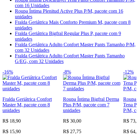
com 16 Unidades
Roupa Íntima Plenitud Active Plus P/M, pacote com 16
unidades
Fralda Geriátrica Mais Conforto Premium M, pacote com 8
unidades
Fralda Geriátrica Bigfral Regular Plus P, pacote com 9
unidades
Fralda Geriátrica Adulto Confort Master Pants Tamanho P/M,
com 32 Unidades
Fralda Geriátrica Adulto Confort Master Pants Tamanho
G/EG, com 32 Unidades
-16%
-8%
-12%
Fralda Geriátrica Confort
Roupa Íntima Bigfral Derma
Roupa Í
Master M, pacote com 8
Plus P/M, pacote com 7
Tena Pa
unidades
unidades
P/M, c
R$ 18,90
R$ 30,00
R$ 73,
R$ 15,90
R$ 27,75
R$ 64,