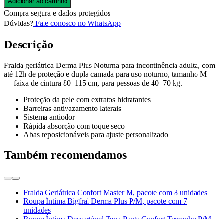
Adicionar ao carrinho
Compra segura e dados protegidos
Dúvidas?
Fale conosco no WhatsApp
Descrição
Fralda geriátrica Derma Plus Noturna para incontinência adulta, com
até 12h de proteção e dupla camada para uso noturno, tamanho M
— faixa de cintura 80–115 cm, para pessoas de 40–70 kg.
Proteção da pele com extratos hidratantes
Barreiras antivazamento laterais
Sistema antiodor
Rápida absorção com toque seco
Abas reposicionáveis para ajuste personalizado
Também recomendamos
Fralda Geriátrica Confort Master M, pacote com 8 unidades
Roupa Íntima Bigfral Derma Plus P/M, pacote com 7
unidades
Roupa Íntima Descartável Tena Pants Confort Tamanho P/M,