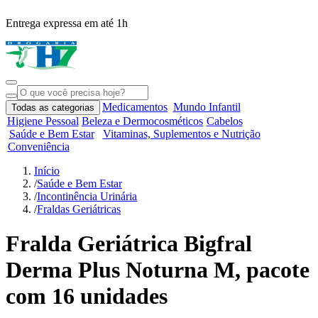
Entrega expressa em até 1h
R
Medicamentos
Mundo Infantil
Todas as categorias
Higiene Pessoal
Beleza e Dermocosméticos
Cabelos
Saúde e Bem Estar
Vitaminas, Suplementos e Nutrição
Conveniência
Início
/
Saúde e Bem Estar
/
Incontinência Urinária
/
Fraldas Geriátricas
Fralda Geriátrica Bigfral
Derma Plus Noturna M, pacote
com 16 unidades