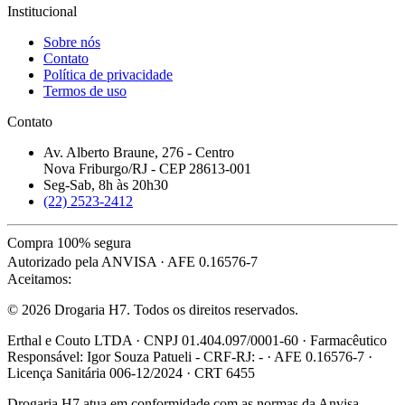
Institucional
Sobre nós
Contato
Política de privacidade
Termos de uso
Contato
Av. Alberto Braune, 276 - Centro
Nova Friburgo/RJ - CEP 28613-001
Seg-Sab, 8h às 20h30
(22) 2523-2412
Compra 100% segura
Autorizado pela ANVISA · AFE 0.16576-7
Aceitamos:
© 2026 Drogaria H7. Todos os direitos reservados.
Erthal e Couto LTDA · CNPJ 01.404.097/0001-60 · Farmacêutico
Responsável: Igor Souza Patueli - CRF-RJ: - · AFE 0.16576-7 ·
Licença Sanitária 006-12/2024 · CRT 6455
Drogaria H7 atua em conformidade com as normas da Anvisa.