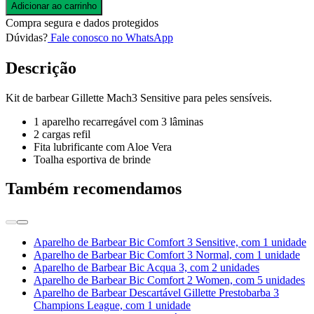
Adicionar ao carrinho
Compra segura e dados protegidos
Dúvidas?
Fale conosco no WhatsApp
Descrição
Kit de barbear Gillette Mach3 Sensitive para peles sensíveis.
1 aparelho recarregável com 3 lâminas
2 cargas refil
Fita lubrificante com Aloe Vera
Toalha esportiva de brinde
Também recomendamos
Aparelho de Barbear Bic Comfort 3 Sensitive, com 1 unidade
Aparelho de Barbear Bic Comfort 3 Normal, com 1 unidade
Aparelho de Barbear Bic Acqua 3, com 2 unidades
Aparelho de Barbear Bic Comfort 2 Women, com 5 unidades
Aparelho de Barbear Descartável Gillette Prestobarba 3
Champions League, com 1 unidade