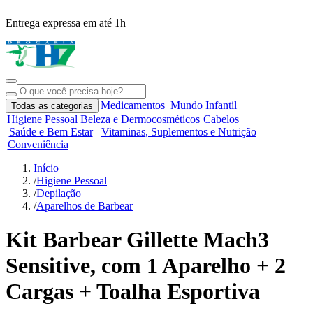
Entrega expressa em até 1h
R
Medicamentos
Mundo Infantil
Todas as categorias
Higiene Pessoal
Beleza e Dermocosméticos
Cabelos
Saúde e Bem Estar
Vitaminas, Suplementos e Nutrição
Conveniência
Início
/
Higiene Pessoal
/
Depilação
/
Aparelhos de Barbear
Kit Barbear Gillette Mach3
Sensitive, com 1 Aparelho + 2
Cargas + Toalha Esportiva