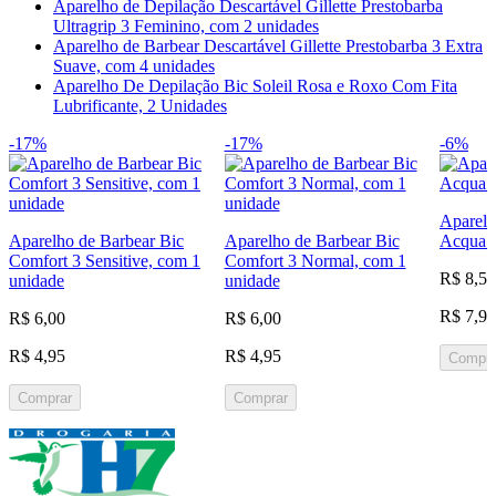
Aparelho de Depilação Descartável Gillette Prestobarba
Ultragrip 3 Feminino, com 2 unidades
Aparelho de Barbear Descartável Gillette Prestobarba 3 Extra
Suave, com 4 unidades
Aparelho De Depilação Bic Soleil Rosa e Roxo Com Fita
Lubrificante, 2 Unidades
-17%
-17%
-6%
Aparelh
Aparelho de Barbear Bic
Aparelho de Barbear Bic
Acqua 3
Comfort 3 Sensitive, com 1
Comfort 3 Normal, com 1
R$ 8,50
unidade
unidade
R$ 7,95
R$ 6,00
R$ 6,00
R$ 4,95
R$ 4,95
Compra
Comprar
Comprar